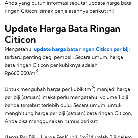
Anda yang butuh informasi seputar update harga bata
ringan Citicon, simak penjelasannya berikut ini!
Update Harga Bata Ringan
Citicon
Mengetahui
update harga bata ringan Citicon per biji
terbaru penting bagi pembeli. Secara umum, harga
bata ringan Citicon per kubiknya adalah
3
Rp660.000/m
.
3
Untuk mengubah harga per kubik (m
) menjadi harga
per biji (satuan), maka perlu mengetahui volume 1 biji
benda tersebut terlebih dulu. Secara umum, untuk
menghitung harga per biji (satuan) bata ringan Citicon,
Anda bisa menggunakan rumus berikut:
3
Harga Per Biji = Harga Per Kubik (m
)/Jumlah Biji dalam