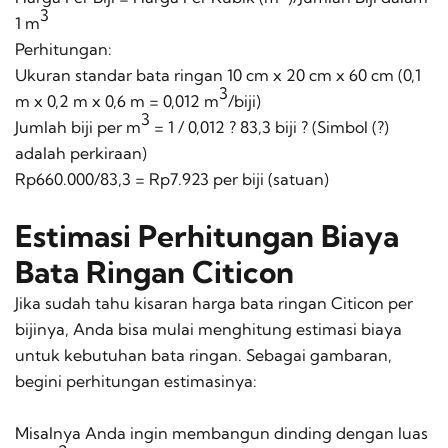
3
1 m
Perhitungan:
Ukuran standar bata ringan 10 cm x 20 cm x 60 cm (0,1
3
m x 0,2 m x 0,6 m = 0,012 m
/biji)
3
Jumlah biji per m
= 1 / 0,012 ? 83,3 biji ? (Simbol (?)
adalah perkiraan)
Rp660.000/83,3 = Rp7.923 per biji (satuan)
Estimasi Perhitungan Biaya
Bata Ringan Citicon
Jika sudah tahu kisaran harga bata ringan Citicon per
bijinya, Anda bisa mulai menghitung estimasi biaya
untuk kebutuhan bata ringan. Sebagai gambaran,
begini perhitungan estimasinya:
Misalnya Anda ingin membangun dinding dengan luas