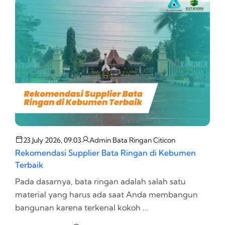
23 July 2026, 09:03
Admin Bata Ringan Citicon
Rekomendasi Supplier Bata Ringan di Kebumen
G
Terbaik
R
Pada dasarnya, bata ringan adalah salah satu
S
material yang harus ada saat Anda membangun
p
bangunan karena terkenal kokoh ...
ha