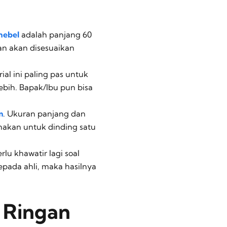
hebel
adalah panjang 60
n akan disesuaikan
rial ini paling pas untuk
ebih. Bapak/Ibu pun bisa
m
. Ukuran panjang dan
unakan untuk dinding satu
lu khawatir lagi soal
ada ahli, maka hasilnya
 Ringan