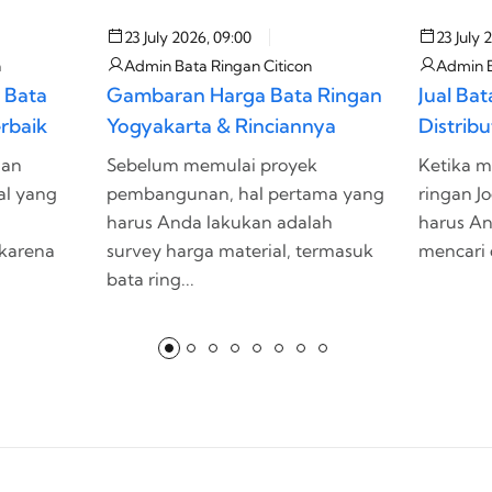
23 July 2026, 09:00
23 July 
n
Admin Bata Ringan Citicon
Admin B
 Bata
Gambaran Harga Bata Ringan
Jual Bat
rbaik
Yogyakarta & Rinciannya
Distrib
gan
Sebelum memulai proyek
Ketika m
al yang
pembangunan, hal pertama yang
ringan J
harus Anda lakukan adalah
harus An
karena
survey harga material, termasuk
mencari d
bata ring...