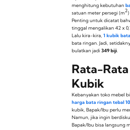
menghitung kebutuhan
ba
2
satuan meter persegi (m
)
Penting untuk dicatat bah
tinggal mengalikan 42 x 0,
Lalu kira-kira,
1 kubik bata
bata ringan. Jadi, setidak
bulatkan jadi
349 biji
.
Rata-Rata
Kubik
Kebanyakan toko mebel bi
harga bata ringan tebal 1
kubik, Bapak/Ibu perlu me
Namun, jika ingin berdisk
Bapak/Ibu bisa langsung