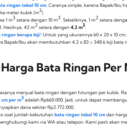
ta ringan tebal 10 cm
. Caranya simple, karena Bapak/Ibu 
3
 ke meter kubik (m
).
3
2
2
wa 1 m
setara dengan 10 m
. Sebaliknya, 1 m
setara denga
2
3
1. Hasilnya, 42 m
setara dengan
4,2 m
.
 ringan berapa biji
?
Untuk yang ukurannya 60 x 20 x 10 cm, 1
nya Bapak/Ibu akan membutuhkan 4,2 x 83 = 348.6 biji bata 
 Harga Bata Ringan Per
asanya menjual bata ringan dengan hitungan per kubik. Ra
3
0 cm per m
adalah Rp660.000. Jadi, untuk dapat membangu
nyiapkan dana sekitar Rp2.772.000.
usi soal jumlah kebutuhan
bata ringan tebal 10 cm
dan harga
 menghubungi kami via WA atau telepon. Kami pasti aka