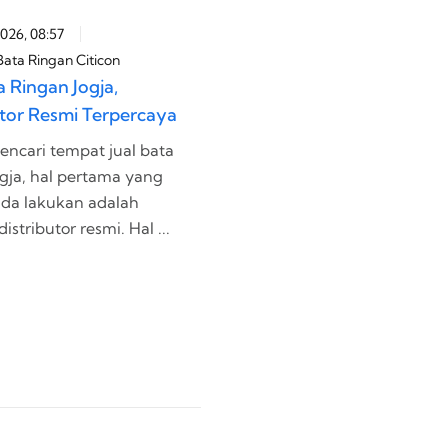
2026, 08:57
23 July 2026, 08:53
ata Ringan Citicon
Admin Bata Ringan Citicon
a Ringan Jogja,
Supplier Bata Ringan di
utor Resmi Terpercaya
Purworejo, Gratis Ongkos
Kirim!
encari tempat jual bata
Perlu diakui jika mencari suppl
ogja, hal pertama yang
bata ringan di Purworejo yang
da lakukan adalah
aman dan terpercaya itu tidak
istributor resmi. Hal ...
semudah di kota-kota besa...