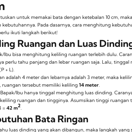
m
utuskan untuk memakai bata dengan ketebalan 10 cm, maka
 kebutuhannya. Pada dasarnya, cara menghitung kebutuhan
rlu ikuti langkah berikut!
iling Ruangan dan Luas Dindin
/Ibu bisa menghitung keliling ruangan terlebih dulu. Car
 perlu tahu panjang dan lebar ruangan saja. Lalu, tingga
(P + L).
 adalah 4 meter dan lebarnya adalah 3 meter, maka kelili
a, ruangan tersebut memiliki keliling
14 meter
.
a, Bapak/Ibu hanya tinggal menghitung luas dinding. Caran
keliling ruangan dan tingginya. Asumsikan tinggi ruangan t
2
3 =
42 m
.
butuhan Bata Ringan
ahu luas dinding yang akan dibangun, maka langkah yang 