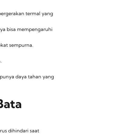
pergerakan termal yang
nnya bisa mempengaruhi
ekat sempurna.
.
an punya daya tahan yang
Bata
us dihindari saat